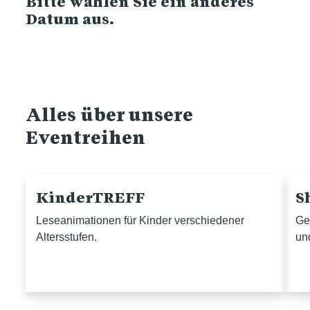
Bitte wählen Sie ein anderes
Datum aus.
Alles über unsere
Eventreihen
KinderTREFF
S
Leseanimationen für Kinder verschiedener
Ge
Altersstufen.
un