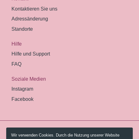
Kontaktieren Sie uns
Adressänderung
Standorte
Hilfe
Hilfe und Support
FAQ
Soziale Medien
Instagram
Facebook
© 2026 Pestalozzi-Bibliothek Zürich.
Wir verwenden Cookies. Durch die Nutzung unserer Website