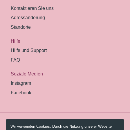
Kontaktieren Sie uns
Adressänderung
Standorte
Hilfe
Hilfe und Support
FAQ
Soziale Medien
Instagram
Facebook
© 2026 Pestalozzi-Bibliothek Zürich.
Wir verwenden Cookies. Durch die Nutzung unserer Website