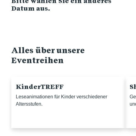
Bitte wählen Sie ein anderes
Datum aus.
Alles über unsere
Eventreihen
KinderTREFF
S
Leseanimationen für Kinder verschiedener
Ge
Altersstufen.
un