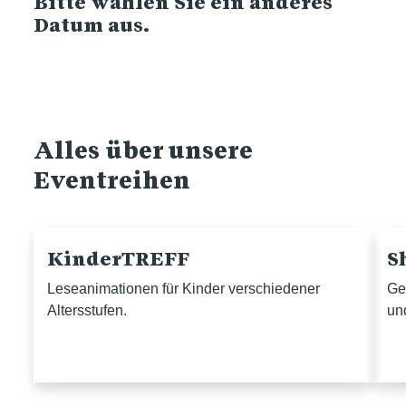
Bitte wählen Sie ein anderes
Datum aus.
Alles über unsere
Eventreihen
KinderTREFF
S
Leseanimationen für Kinder verschiedener
Ge
Altersstufen.
un