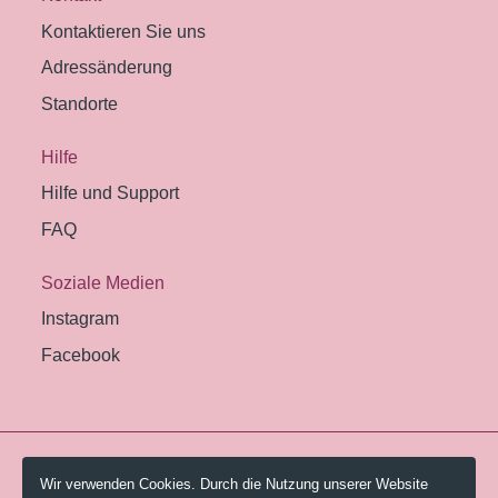
Kontaktieren Sie uns
Adressänderung
Standorte
Hilfe
Hilfe und Support
FAQ
Soziale Medien
Instagram
Facebook
© 2026 Pestalozzi-Bibliothek Zürich.
Wir verwenden Cookies. Durch die Nutzung unserer Website