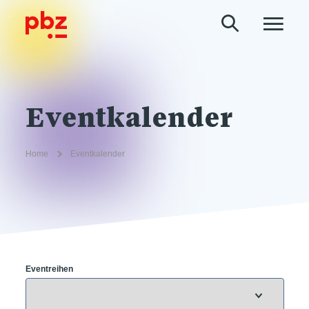
Eventkalender
Home
Eventkalender
Eventreihen