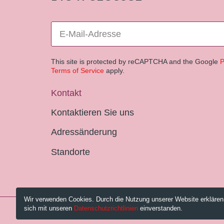
This site is protected by reCAPTCHA and the Google
P
Terms of Service
apply.
Kontakt
Kontaktieren Sie uns
Adressänderung
Standorte
Wir verwenden Cookies. Durch die Nutzung unserer Website erklären
sich mit unseren
Datenschutzrichtlinien
einverstanden.
© 2026 Pestalozzi-Bibliothek Zürich.
Impressum