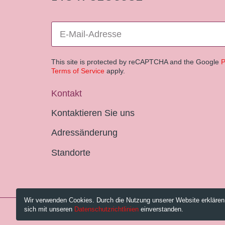
This site is protected by reCAPTCHA and the Google
P
Terms of Service
apply.
Kontakt
Kontaktieren Sie uns
Adressänderung
Standorte
Wir verwenden Cookies. Durch die Nutzung unserer Website erklären
sich mit unseren
Datenschutzrichtlinien
einverstanden.
© 2026 Pestalozzi-Bibliothek Zürich.
Impressum