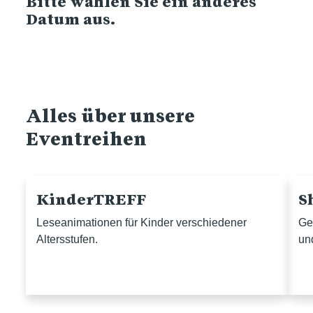
Bitte wählen Sie ein anderes
Datum aus.
Alles über unsere
Eventreihen
KinderTREFF
S
Leseanimationen für Kinder verschiedener
Ge
Altersstufen.
un