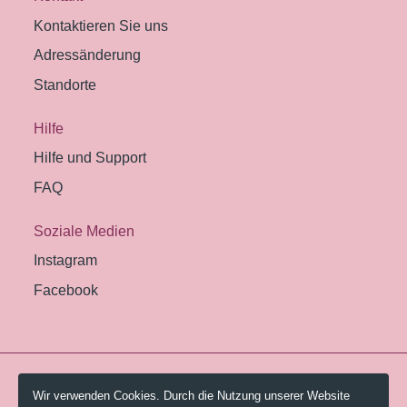
Kontaktieren Sie uns
Adressänderung
Standorte
Hilfe
Hilfe und Support
FAQ
Soziale Medien
Instagram
Facebook
© 2026 Pestalozzi-Bibliothek Zürich.
Wir verwenden Cookies. Durch die Nutzung unserer Website