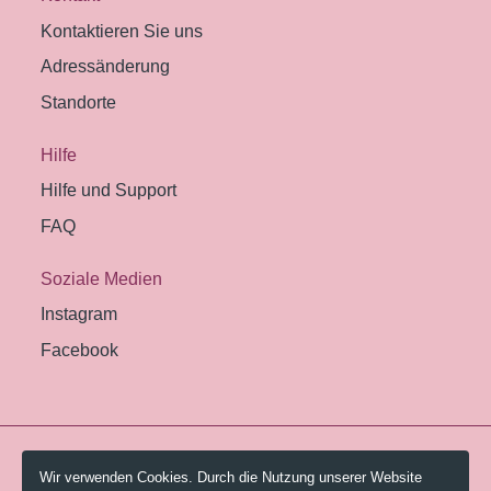
Kontaktieren Sie uns
Adressänderung
Standorte
Hilfe
Hilfe und Support
FAQ
Soziale Medien
Instagram
Facebook
© 2026 Pestalozzi-Bibliothek Zürich.
Wir verwenden Cookies. Durch die Nutzung unserer Website