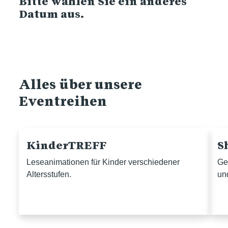
Bitte wählen Sie ein anderes
Datum aus.
Alles über unsere
Eventreihen
KinderTREFF
S
Leseanimationen für Kinder verschiedener
Ge
Altersstufen.
un