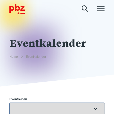
Eventkalender
Home
Eventkalender
Eventreihen