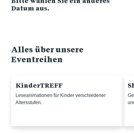
Bitte wählen Sie ein anderes
Datum aus.
Alles über unsere
Eventreihen
KinderTREFF
S
Leseanimationen für Kinder verschiedener
Ge
Altersstufen.
un