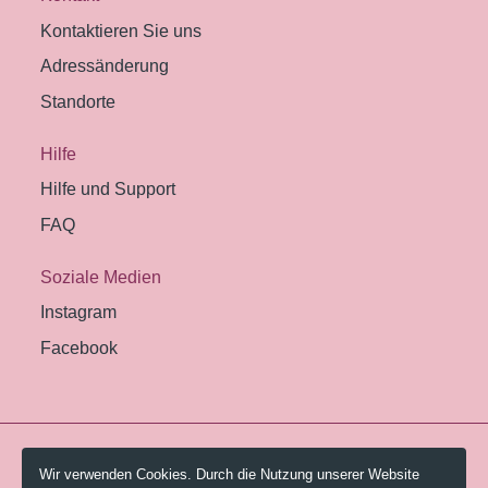
Kontaktieren Sie uns
Adressänderung
Standorte
Hilfe
Hilfe und Support
FAQ
Soziale Medien
Instagram
Facebook
© 2026 Pestalozzi-Bibliothek Zürich.
Wir verwenden Cookies. Durch die Nutzung unserer Website