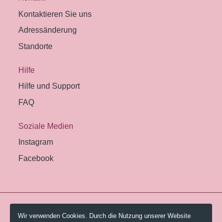
Kontaktieren Sie uns
Adressänderung
Standorte
Hilfe
Hilfe und Support
FAQ
Soziale Medien
Instagram
Facebook
© 2026 Pestalozzi-Bibliothek Zürich.
Wir verwenden Cookies. Durch die Nutzung unserer Website