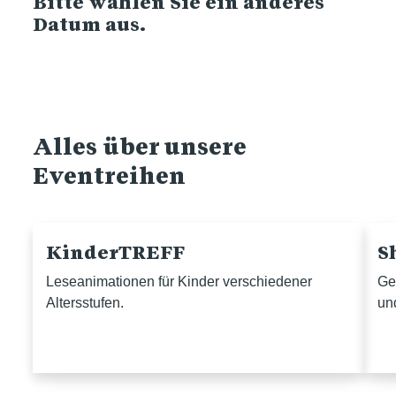
Bitte wählen Sie ein anderes
Datum aus.
Alles über unsere
Eventreihen
KinderTREFF
S
Leseanimationen für Kinder verschiedener
Ge
Altersstufen.
un