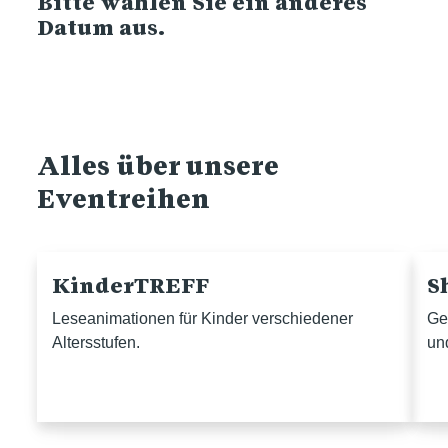
Bitte wählen Sie ein anderes
Datum aus.
Alles über unsere
Eventreihen
KinderTREFF
S
Leseanimationen für Kinder verschiedener
Ge
Altersstufen.
un