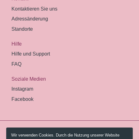
Kontaktieren Sie uns
Adressänderung
Standorte
Hilfe
Hilfe und Support
FAQ
Soziale Medien
Instagram
Facebook
© 2026 Pestalozzi-Bibliothek Zürich.
Wir verwenden Cookies. Durch die Nutzung unserer Website