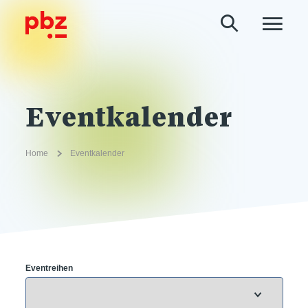
Eventkalender
Home
Eventkalender
Eventreihen