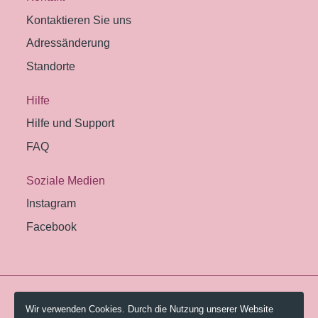
Kontaktieren Sie uns
Adressänderung
Standorte
Hilfe
Hilfe und Support
FAQ
Soziale Medien
Instagram
Facebook
© 2026 Pestalozzi-Bibliothek Zürich.
Wir verwenden Cookies. Durch die Nutzung unserer Website