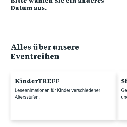
Bitte wählen Sie ein anderes
Datum aus.
Alles über unsere
Eventreihen
KinderTREFF
S
Leseanimationen für Kinder verschiedener
Ge
Altersstufen.
un