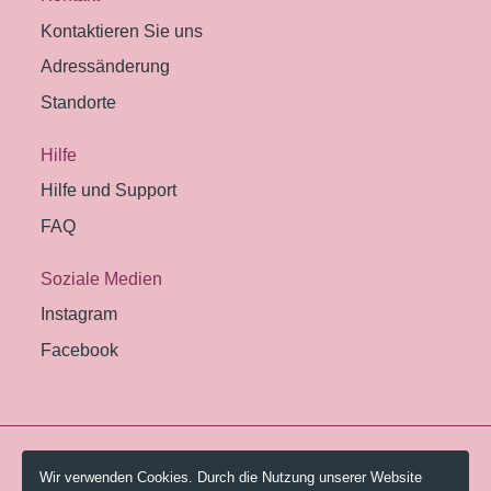
Kontaktieren Sie uns
Adressänderung
Standorte
Hilfe
Hilfe und Support
FAQ
Soziale Medien
Instagram
Facebook
© 2026 Pestalozzi-Bibliothek Zürich.
Wir verwenden Cookies. Durch die Nutzung unserer Website