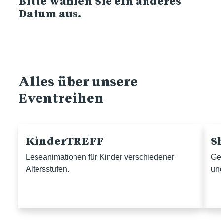
Bitte wählen Sie ein anderes
Datum aus.
Alles über unsere
Eventreihen
KinderTREFF
S
Leseanimationen für Kinder verschiedener
Ge
Altersstufen.
un