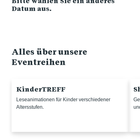
Bitte wählen Sie ein anderes
Datum aus.
Alles über unsere
Eventreihen
KinderTREFF
S
Leseanimationen für Kinder verschiedener
Ge
Altersstufen.
un