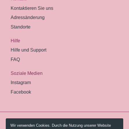
Kontaktieren Sie uns
Adressänderung
Standorte
Hilfe
Hilfe und Support
FAQ
Soziale Medien
Instagram
Facebook
© 2026 Pestalozzi-Bibliothek Zürich.
Wir verwenden Cookies. Durch die Nutzung unserer Website