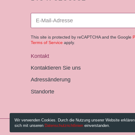
This site is protected by reCAPTCHA and the Google
P
Terms of Service
apply.
Kontakt
Kontaktieren Sie uns
Adressänderung
Standorte
Wir verwenden Cookies. Durch die Nutzung unserer Website erklären
sich mit unseren
Datenschutzrichtlinien
einverstanden.
© 2026 Pestalozzi-Bibliothek Zürich.
Impressum