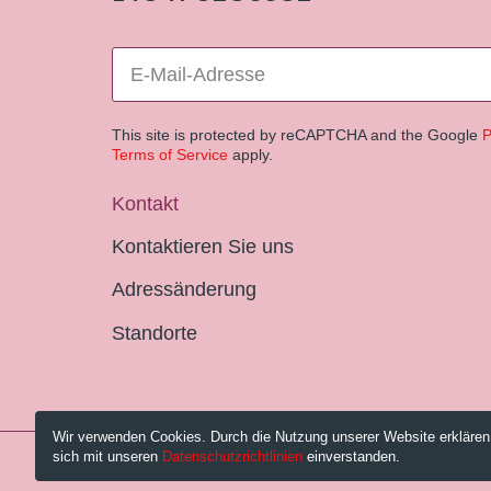
This site is protected by reCAPTCHA and the Google
P
Terms of Service
apply.
Kontakt
Kontaktieren Sie uns
Adressänderung
Standorte
Wir verwenden Cookies. Durch die Nutzung unserer Website erklären
sich mit unseren
Datenschutzrichtlinien
einverstanden.
© 2026 Pestalozzi-Bibliothek Zürich.
Impressum