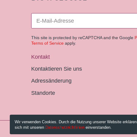
This site is protected by reCAPTCHA and the Google
P
Terms of Service
apply.
Kontakt
Kontaktieren Sie uns
Adressänderung
Standorte
Wir verwenden Cookies. Durch die Nutzung unserer Website erklären
sich mit unseren
Datenschutzrichtlinien
einverstanden.
© 2026 Pestalozzi-Bibliothek Zürich.
Impressum