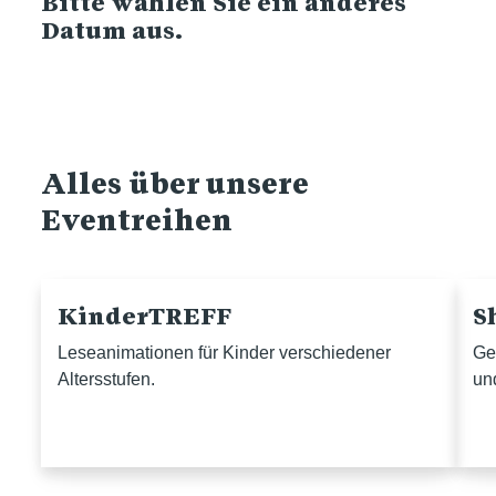
Bitte wählen Sie ein anderes
Datum aus.
Alles über unsere
Eventreihen
KinderTREFF
S
Leseanimationen für Kinder verschiedener
Ge
Altersstufen.
un