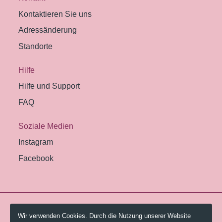
Kontaktieren Sie uns
Adressänderung
Standorte
Hilfe
Hilfe und Support
FAQ
Soziale Medien
Instagram
Facebook
© 2026 Pestalozzi-Bibliothek Zürich.
Wir verwenden Cookies. Durch die Nutzung unserer Website