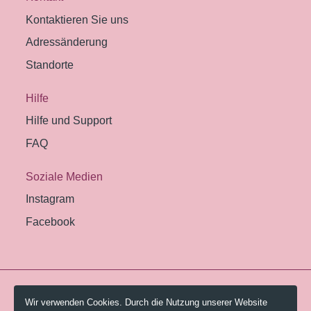
Kontaktieren Sie uns
Adressänderung
Standorte
Hilfe
Hilfe und Support
FAQ
Soziale Medien
Instagram
Facebook
© 2026 Pestalozzi-Bibliothek Zürich.
Wir verwenden Cookies. Durch die Nutzung unserer Website