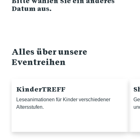
Bitte wählen Sie ein anderes
Datum aus.
Alles über unsere
Eventreihen
KinderTREFF
S
Leseanimationen für Kinder verschiedener
Ge
Altersstufen.
un