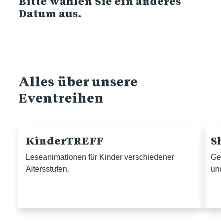
Bitte wählen Sie ein anderes
Datum aus.
Alles über unsere
Eventreihen
KinderTREFF
S
Leseanimationen für Kinder verschiedener
Ge
Altersstufen.
un