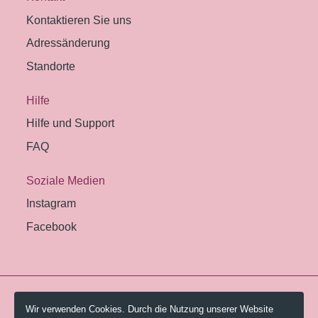
Kontaktieren Sie uns
Adressänderung
Standorte
Hilfe
Hilfe und Support
FAQ
Soziale Medien
Instagram
Facebook
© 2026 Pestalozzi-Bibliothek Zürich.
Wir verwenden Cookies. Durch die Nutzung unserer Website