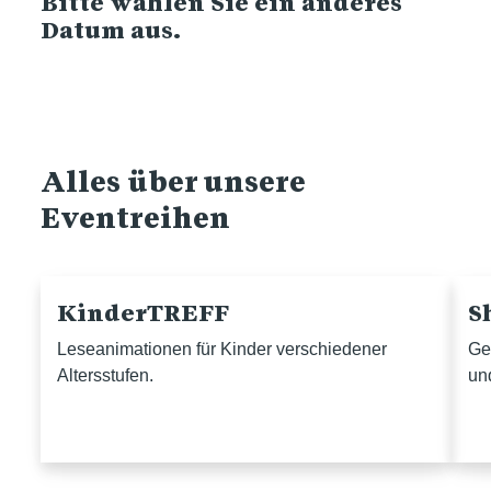
Bitte wählen Sie ein anderes
Datum aus.
Alles über unsere
Eventreihen
KinderTREFF
S
Leseanimationen für Kinder verschiedener
Ge
Altersstufen.
un