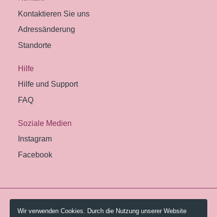
Kontaktieren Sie uns
Adressänderung
Standorte
Hilfe
Hilfe und Support
FAQ
Soziale Medien
Instagram
Facebook
© 2026 Pestalozzi-Bibliothek Zürich.
Wir verwenden Cookies. Durch die Nutzung unserer Website