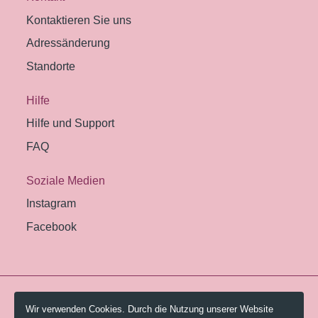
Kontaktieren Sie uns
Adressänderung
Standorte
Hilfe
Hilfe und Support
FAQ
Soziale Medien
Instagram
Facebook
© 2026 Pestalozzi-Bibliothek Zürich.
Wir verwenden Cookies. Durch die Nutzung unserer Website