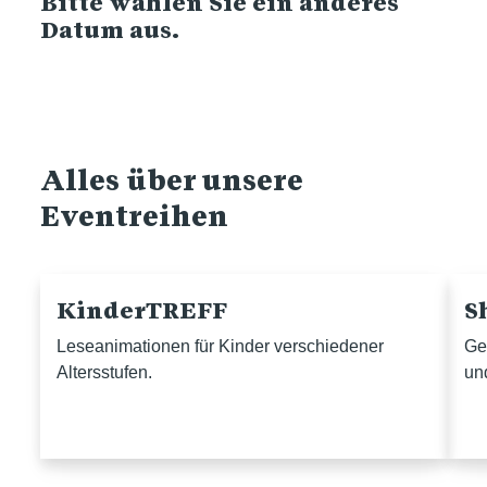
Bitte wählen Sie ein anderes
Datum aus.
Alles über unsere
Eventreihen
KinderTREFF
S
Leseanimationen für Kinder verschiedener
Ge
Altersstufen.
un