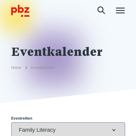
Eventkalender
Home
Eventkalender
Eventreihen