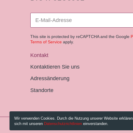
This site is protected by reCAPTCHA and the Google
P
Terms of Service
apply.
Kontakt
Kontaktieren Sie uns
Adressänderung
Standorte
Wir verwenden Cookies. Durch die Nutzung unserer Website erklären
sich mit unseren
Datenschutzrichtlinien
einverstanden.
© 2026 Pestalozzi-Bibliothek Zürich.
Impressum