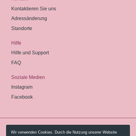
Kontaktieren Sie uns
Adressänderung
Standorte
Hilfe
Hilfe und Support
FAQ
Soziale Medien
Instagram
Facebook
© 2026 Pestalozzi-Bibliothek Zürich.
Wir verwenden Cookies. Durch die Nutzung unserer Website