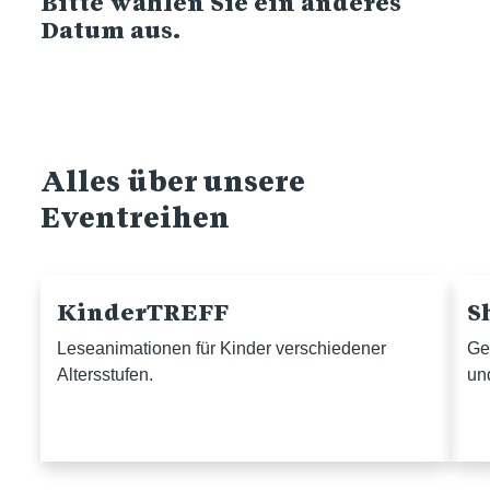
Bitte wählen Sie ein anderes
Datum aus.
Alles über unsere
Eventreihen
KinderTREFF
S
Leseanimationen für Kinder verschiedener
Ge
Altersstufen.
un