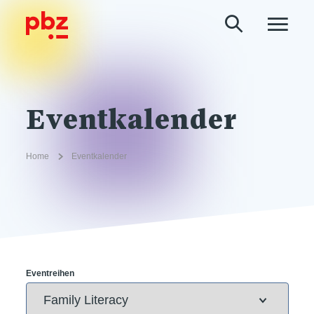
Eventkalender
Home
Eventkalender
Eventreihen