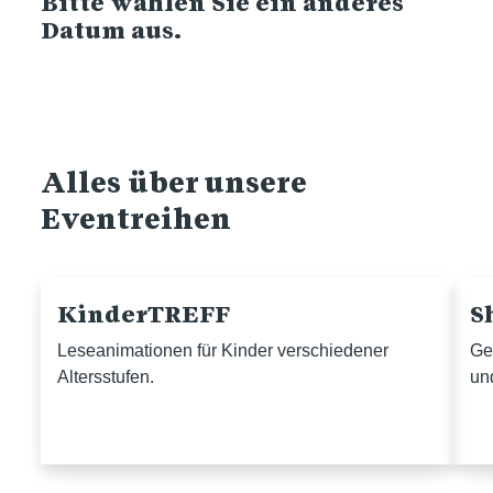
Bitte wählen Sie ein anderes
Datum aus.
Alles über unsere
Eventreihen
KinderTREFF
S
Leseanimationen für Kinder verschiedener
Ge
Altersstufen.
un