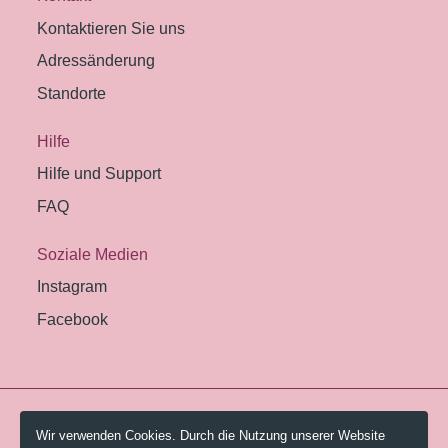
Kontaktieren Sie uns
Adressänderung
Standorte
Hilfe
Hilfe und Support
FAQ
Soziale Medien
Instagram
Facebook
© 2026 Pestalozzi-Bibliothek Zürich.
Wir verwenden Cookies. Durch die Nutzung unserer Website