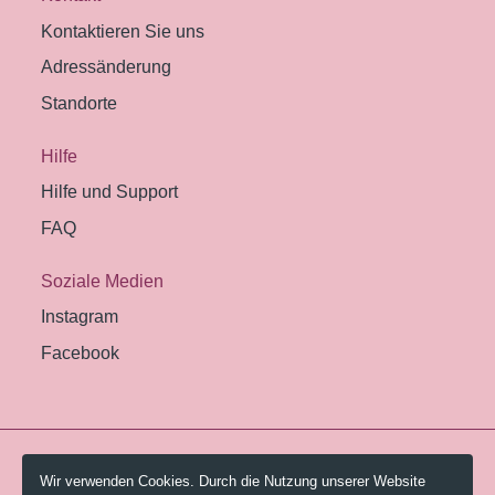
Kontaktieren Sie uns
Adressänderung
Standorte
Hilfe
Hilfe und Support
FAQ
Soziale Medien
Instagram
Facebook
© 2026 Pestalozzi-Bibliothek Zürich.
Wir verwenden Cookies. Durch die Nutzung unserer Website