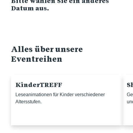
Bitte wählen Sie ein anderes
Datum aus.
Alles über unsere
Eventreihen
KinderTREFF
S
Leseanimationen für Kinder verschiedener
Ge
Altersstufen.
un