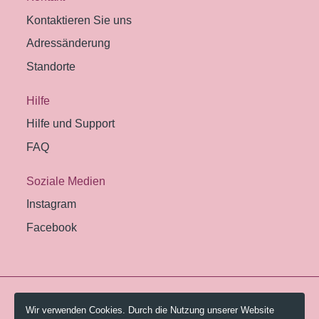
Kontaktieren Sie uns
Adressänderung
Standorte
Hilfe
Hilfe und Support
FAQ
Soziale Medien
Instagram
Facebook
© 2026 Pestalozzi-Bibliothek Zürich.
Wir verwenden Cookies. Durch die Nutzung unserer Website