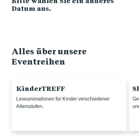
Bitte wählen Sie ein anderes
Datum aus.
Alles über unsere
Eventreihen
KinderTREFF
S
Leseanimationen für Kinder verschiedener
Ge
Altersstufen.
un