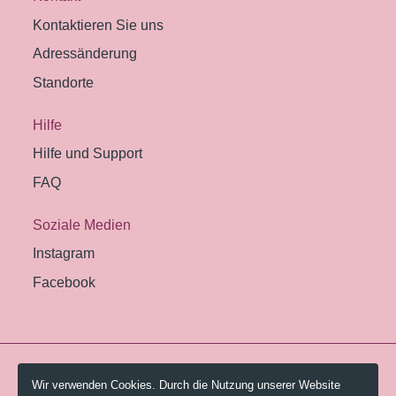
Kontaktieren Sie uns
Adressänderung
Standorte
Hilfe
Hilfe und Support
FAQ
Soziale Medien
Instagram
Facebook
© 2026 Pestalozzi-Bibliothek Zürich.
Wir verwenden Cookies. Durch die Nutzung unserer Website