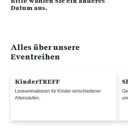
Bitte wählen Sie ein anderes
Datum aus.
Alles über unsere
Eventreihen
KinderTREFF
S
Leseanimationen für Kinder verschiedener
Ge
Altersstufen.
un