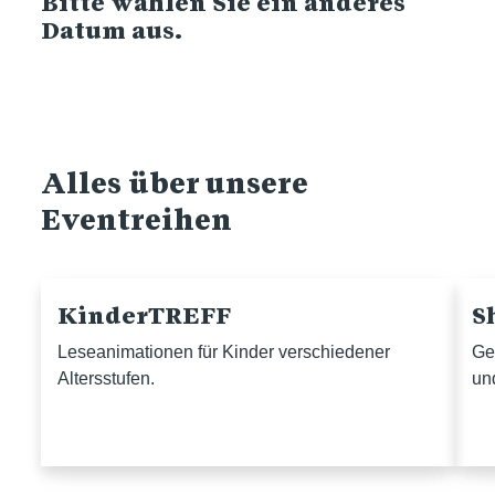
Bitte wählen Sie ein anderes
Datum aus.
Alles über unsere
Eventreihen
KinderTREFF
S
Leseanimationen für Kinder verschiedener
Ge
Altersstufen.
un