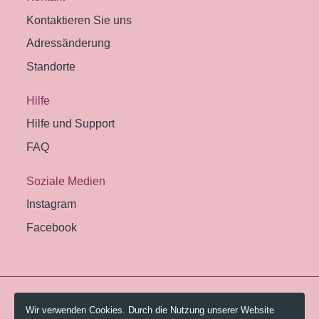
Kontaktieren Sie uns
Adressänderung
Standorte
Hilfe
Hilfe und Support
FAQ
Soziale Medien
Instagram
Facebook
© 2026 Pestalozzi-Bibliothek Zürich.
Wir verwenden Cookies. Durch die Nutzung unserer Website