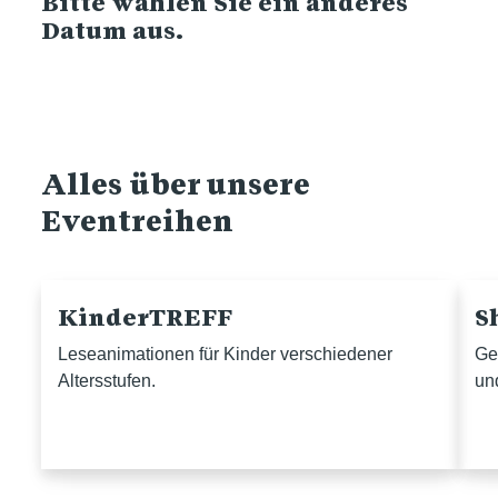
Bitte wählen Sie ein anderes
Datum aus.
Alles über unsere
Eventreihen
KinderTREFF
S
Leseanimationen für Kinder verschiedener
Ge
Altersstufen.
un