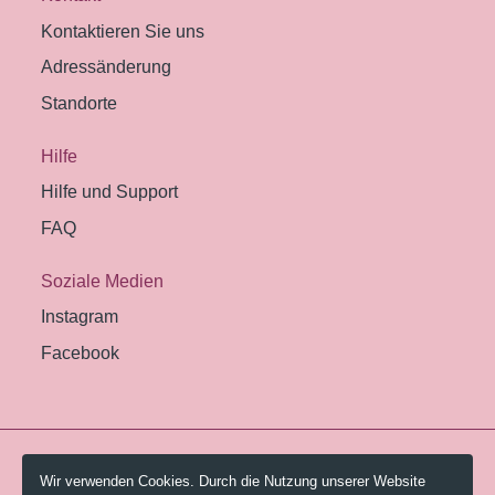
Kontaktieren Sie uns
Adressänderung
Standorte
Hilfe
Hilfe und Support
FAQ
Soziale Medien
Instagram
Facebook
© 2026 Pestalozzi-Bibliothek Zürich.
Wir verwenden Cookies. Durch die Nutzung unserer Website