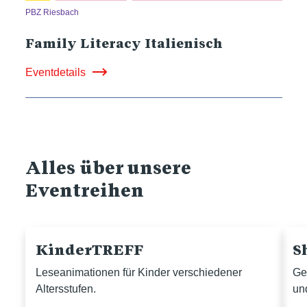
PBZ Riesbach
Family Literacy Italienisch
Eventdetails
Alles über unsere
Eventreihen
KinderTREFF
S
Leseanimationen für Kinder verschiedener
Ge
Altersstufen.
un