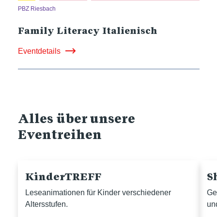
PBZ Riesbach
Family Literacy Italienisch
Eventdetails
Alles über unsere
Eventreihen
KinderTREFF
S
Leseanimationen für Kinder verschiedener
Ge
Altersstufen.
un