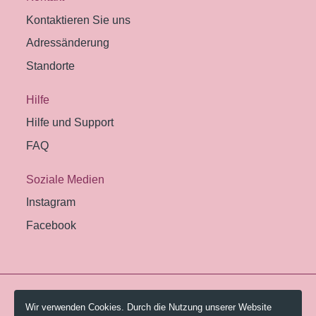
Kontaktieren Sie uns
Adressänderung
Standorte
Hilfe
Hilfe und Support
FAQ
Soziale Medien
Instagram
Facebook
© 2026 Pestalozzi-Bibliothek Zürich.
Wir verwenden Cookies. Durch die Nutzung unserer Website