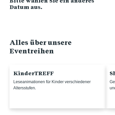
Bitte wählen Sie ein anderes
Datum aus.
Alles über unsere
Eventreihen
KinderTREFF
S
Leseanimationen für Kinder verschiedener
Ge
Altersstufen.
un