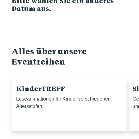
Bitte wählen Sie ein anderes
Datum aus.
Alles über unsere
Eventreihen
KinderTREFF
S
Leseanimationen für Kinder verschiedener
Ge
Altersstufen.
un