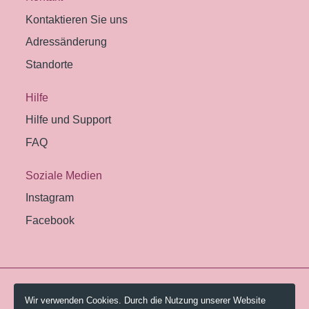
Kontaktieren Sie uns
Adressänderung
Standorte
Hilfe
Hilfe und Support
FAQ
Soziale Medien
Instagram
Facebook
© 2026 Pestalozzi-Bibliothek Zürich.
Wir verwenden Cookies. Durch die Nutzung unserer Website