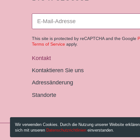
This site is protected by reCAPTCHA and the Google
P
Terms of Service
apply.
Kontakt
Kontaktieren Sie uns
Adressänderung
Standorte
Wir verwenden Cookies. Durch die Nutzung unserer Website erklären
sich mit unseren
Datenschutzrichtlinien
einverstanden.
© 2026 Pestalozzi-Bibliothek Zürich.
Impressum