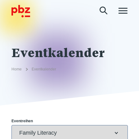
Eventkalender
Home
Eventkalender
Eventreihen