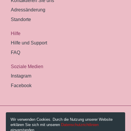
Kontaktieren Sie uns
Adressänderung
Standorte
Hilfe
Hilfe und Support
FAQ
Soziale Medien
Instagram
Facebook
© 2026 Pestalozzi-Bibliothek Zürich.
Wir verwenden Cookies. Durch die Nutzung unserer Website
erklären Sie sich mit unseren
Datenschutzrichtlinien
Impressum
einverstanden.