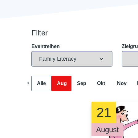
Filter
Eventreihen
Zielgr
Alle
Aug
Sep
Okt
Nov
21
August