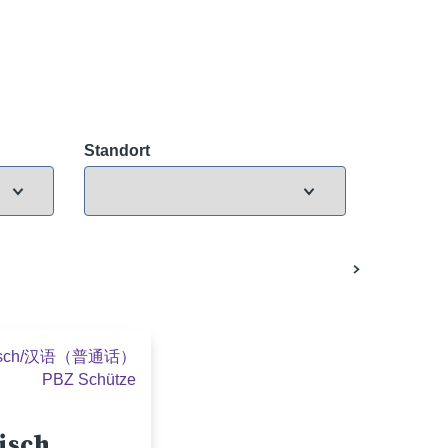
Standort
sisch/汉语（普通话）
PBZ Schütze
isch