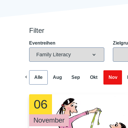
Filter
Eventreihen
Zielgr
Alle
Aug
Sep
Okt
Nov
06
November