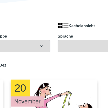
Kachelansicht
uppe
Sprache
Dez
20
November