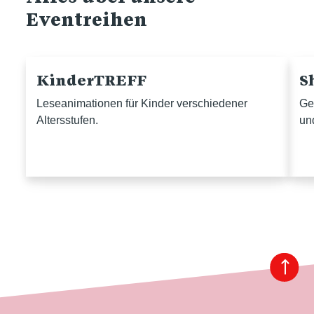
Eventreihen
KinderTREFF
S
Leseanimationen für Kinder verschiedener
Ge
Altersstufen.
un