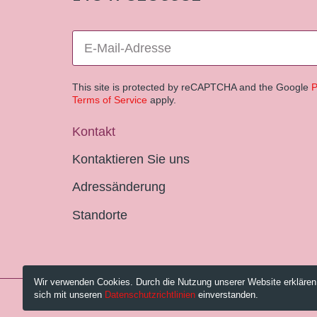
This site is protected by reCAPTCHA and the Google
P
Terms of Service
apply.
Kontakt
Kontaktieren Sie uns
Adressänderung
Standorte
Wir verwenden Cookies. Durch die Nutzung unserer Website erklären
sich mit unseren
Datenschutzrichtlinien
einverstanden.
© 2026 Pestalozzi-Bibliothek Zürich.
Impressum