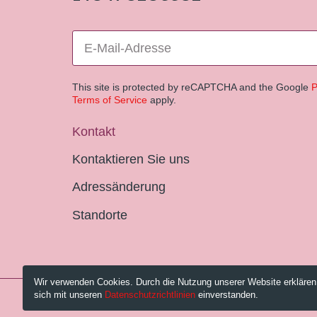
This site is protected by reCAPTCHA and the Google
P
Terms of Service
apply.
Kontakt
Kontaktieren Sie uns
Adressänderung
Standorte
Wir verwenden Cookies. Durch die Nutzung unserer Website erklären
sich mit unseren
Datenschutzrichtlinien
einverstanden.
© 2026 Pestalozzi-Bibliothek Zürich.
Impressum