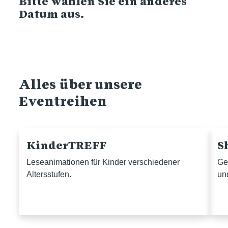
Bitte wählen Sie ein anderes
Datum aus.
Alles über unsere
Eventreihen
KinderTREFF
S
Leseanimationen für Kinder verschiedener
Ge
Altersstufen.
un