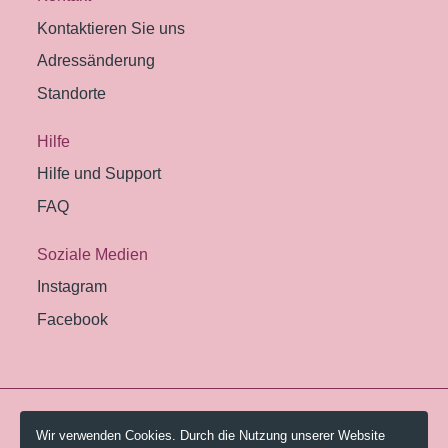
Kontaktieren Sie uns
Adressänderung
Standorte
Hilfe
Hilfe und Support
FAQ
Soziale Medien
Instagram
Facebook
© 2026 Pestalozzi-Bibliothek Zürich.
Wir verwenden Cookies. Durch die Nutzung unserer Website