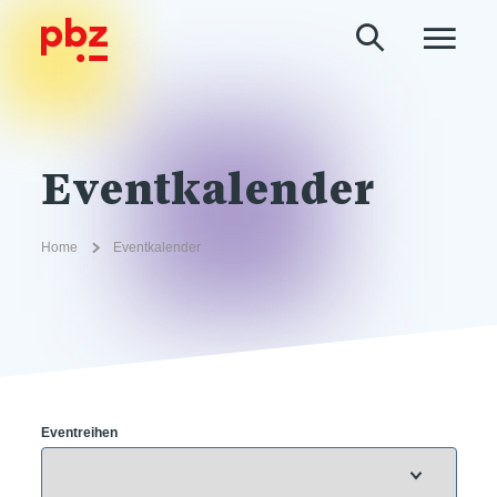
Eventkalender
Home
Eventkalender
Eventreihen