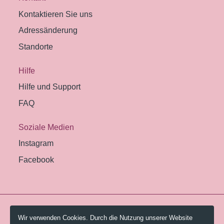
Kontaktieren Sie uns
Adressänderung
Standorte
Hilfe
Hilfe und Support
FAQ
Soziale Medien
Instagram
Facebook
© 2026 Pestalozzi-Bibliothek Zürich.
Wir verwenden Cookies. Durch die Nutzung unserer Website