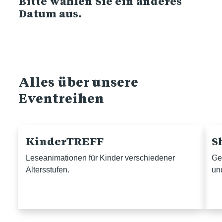
Bitte wählen Sie ein anderes
Datum aus.
Alles über unsere
Eventreihen
KinderTREFF
S
Leseanimationen für Kinder verschiedener
Ge
Altersstufen.
un