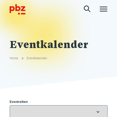
Eventkalender
Home
Eventkalender
Eventreihen