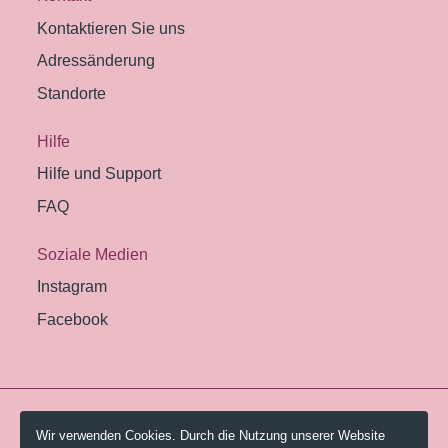
Kontaktieren Sie uns
Adressänderung
Standorte
Hilfe
Hilfe und Support
FAQ
Soziale Medien
Instagram
Facebook
© 2026 Pestalozzi-Bibliothek Zürich.
Wir verwenden Cookies. Durch die Nutzung unserer Website