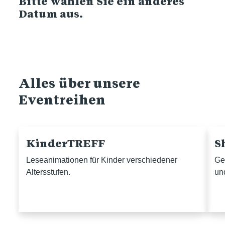
Bitte wählen Sie ein anderes
Datum aus.
Alles über unsere
Eventreihen
KinderTREFF
S
Leseanimationen für Kinder verschiedener
Ge
Altersstufen.
un