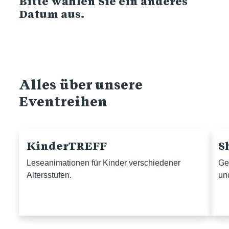
Bitte wählen Sie ein anderes
Datum aus.
Alles über unsere
Eventreihen
KinderTREFF
S
Leseanimationen für Kinder verschiedener
Ge
Altersstufen.
un