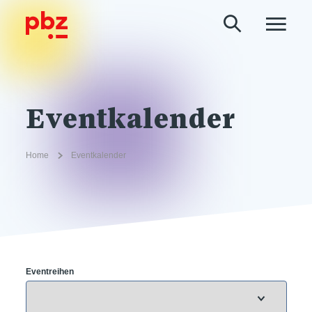
Eventkalender
Home
Eventkalender
Eventreihen