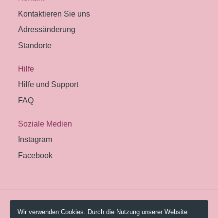
Kontaktieren Sie uns
Adressänderung
Standorte
Hilfe
Hilfe und Support
FAQ
Soziale Medien
Instagram
Facebook
© 2026 Pestalozzi-Bibliothek Zürich.
Wir verwenden Cookies. Durch die Nutzung unserer Website