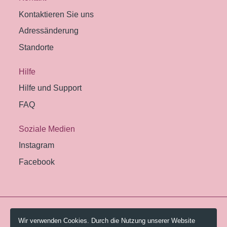
Kontaktieren Sie uns
Adressänderung
Standorte
Hilfe
Hilfe und Support
FAQ
Soziale Medien
Instagram
Facebook
© 2026 Pestalozzi-Bibliothek Zürich.
Wir verwenden Cookies. Durch die Nutzung unserer Website