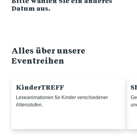
Bitte wählen Sie ein anderes
Datum aus.
Alles über unsere
Eventreihen
KinderTREFF
S
Leseanimationen für Kinder verschiedener
Ge
Altersstufen.
un