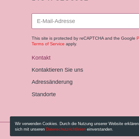
This site is protected by reCAPTCHA and the Google
P
Terms of Service
apply.
Kontakt
Kontaktieren Sie uns
Adressänderung
Standorte
Wir verwenden Cookies. Durch die Nutzung unserer Website erklären
sich mit unseren
Datenschutzrichtlinien
einverstanden.
© 2026 Pestalozzi-Bibliothek Zürich.
Impressum