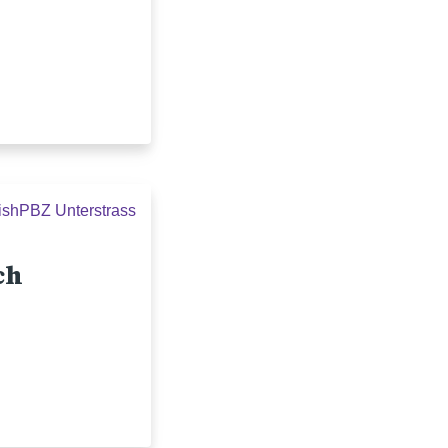
ish
PBZ Unterstrass
ch