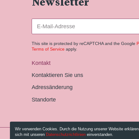
Newsletter
This site is protected by reCAPTCHA and the Google
P
Terms of Service
apply.
Kontakt
Kontaktieren Sie uns
Adressänderung
Standorte
Wir verwenden Cookies. Durch die Nutzung unserer Website erklären
sich mit unseren
Datenschutzrichtlinien
einverstanden.
© 2026 Pestalozzi-Bibliothek Zürich.
Impressum