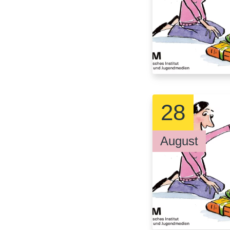
28
August