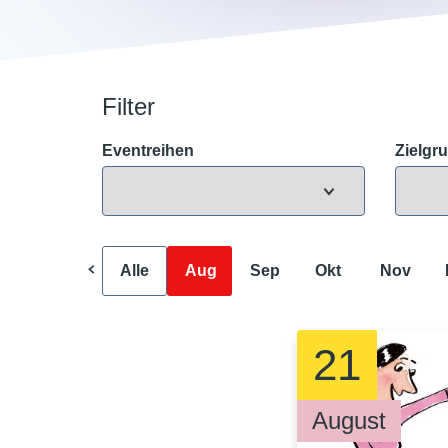
Filter
Eventreihen
Zielgr
Alle
Aug
Sep
Okt
Nov
21
August