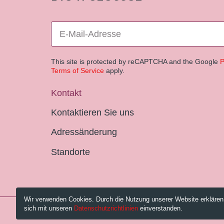
This site is protected by reCAPTCHA and the Google
P
Terms of Service
apply.
Kontakt
Kontaktieren Sie uns
Adressänderung
Standorte
Wir verwenden Cookies. Durch die Nutzung unserer Website erklären
sich mit unseren
Datenschutzrichtlinien
einverstanden.
© 2026 Pestalozzi-Bibliothek Zürich.
Impressum